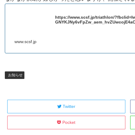
https://www.scsf.jp/triathlon/?fb
GNYKJNy6vFpZw_aem_hvZUwcojE4aC
www.scsf.jp
お知らせ
Twitter
Pocket