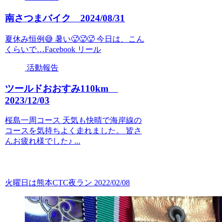
南さつまバイク 2024/08/31
夏休み恒例😅 暑い🥵🥵🥵 今日は、こん
くらいで…Facebook リール
活動報告
ツールドおおすみ110km
2023/12/03
桜島一周コース 天気も快晴で海岸線の
コースを気持ちよく走れました。 皆さ
んお疲れ様でした♪ ...
火曜日は熊本CTC夜ラン 2022/02/08