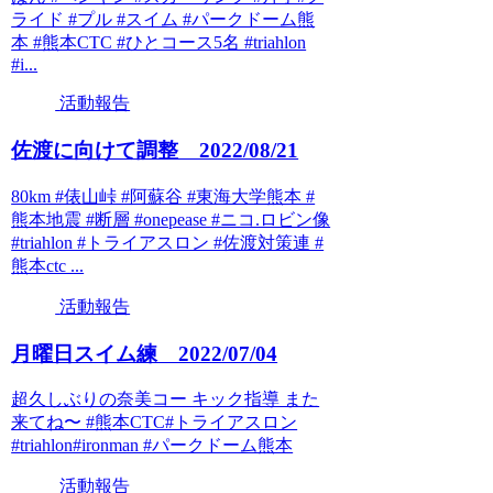
ライド #プル #スイム #パークドーム熊
本 #熊本CTC #ひとコース5名 #triahlon
#i...
活動報告
佐渡に向けて調整 2022/08/21
80km #俵山峠 #阿蘇谷 #東海大学熊本 #
熊本地震 #断層 #onepease #ニコ.ロビン像
#triahlon #トライアスロン #佐渡対策連 #
熊本ctc ...
活動報告
月曜日スイム練 2022/07/04
超久しぶりの奈美コー キック指導 また
来てね〜 #熊本CTC#トライアスロン
#triahlon#ironman #パークドーム熊本
活動報告