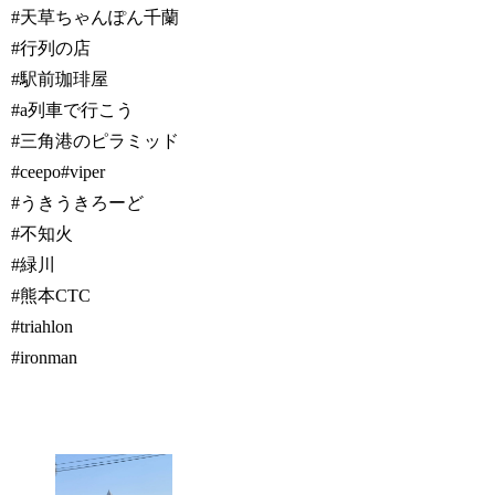
#天草ちゃんぽん千蘭
#行列の店
#駅前珈琲屋
#a列車で行こう
#三角港のピラミッド
#ceepo#viper
#うきうきろーど
#不知火
#緑川
#熊本CTC
#triahlon
#ironman