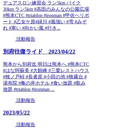
デュアスロン練習会 ラン5km バイク
30km ラン5km #高田のみんなの公園広場
#熊本CTC #triahlon #ironman #甲佐ヘリポ
ート #乙女ケ原#緑川 #風強い #雪 #みぞ
れ #寒い #向かい風 #行き...
活動報告
別府往復ライド 2023/04/22
熊本から別府迄 明日は熊本へ #熊本CTC
#はな阿蘇美 #大観峰 #三愛レストハウス
#牧ノ戸峠 #長者原 #小田の池 #狭霧台 #
湯布院 #亀の井ホテル #食い放題 #飲み
放題 #triahlon #ironman ...
活動報告
2023/05/22
活動報告