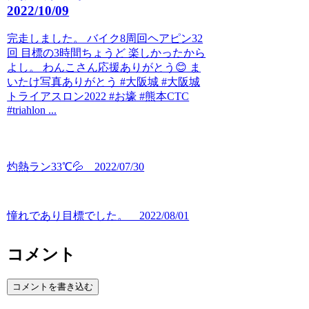
2022/10/09
完走しました。 バイク8周回ヘアピン32
回 目標の3時間ちょうど 楽しかったから
よし。 わんこさん応援ありがとう😊 ま
いたけ写真ありがとう #大阪城 #大阪城
トライアスロン2022 #お壕 #熊本CTC
#triahlon ...
灼熱ラン33℃💦 2022/07/30
憧れであり目標でした。 2022/08/01
コメント
コメントを書き込む