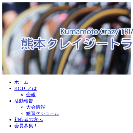
ホーム
KCTCとは
会報
活動報告
大会情報
練習ケジュール
初心者の方へ
会員募集！