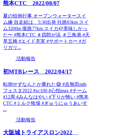
熊本CTC 2022/08/07
夏の恒例行事 オープンウォータースイ
ム練 自走組は、5:30出発 往路83km スイ
ム3200m 復路77km スイカ🍉美味しかっ
た〜 #熊本CTC ＃四郎が浜 ＃三角港 #天
草五橋 #エイド充実 #サポートカー #ガ
リガリ...
活動報告
初MTBレース 2022/04/17
転倒せずなんとか乗れた😅 #吉無田mtb
フェスタ2022 #xc100 #心拍max #チーム
#12周 #みんなはやい #下りが怖い #熊本
CTC #ミルク牧場 #ぎゅうにゅうあいす
...
活動報告
大阪城トライアスロン2022