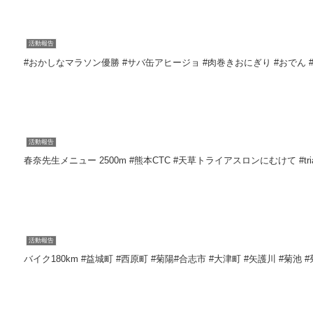
活動報告
活動報告
春奈先生メニ
活動報告
バイク180km #益城町 #西原町 #菊陽#合志市 #大津町 #矢護