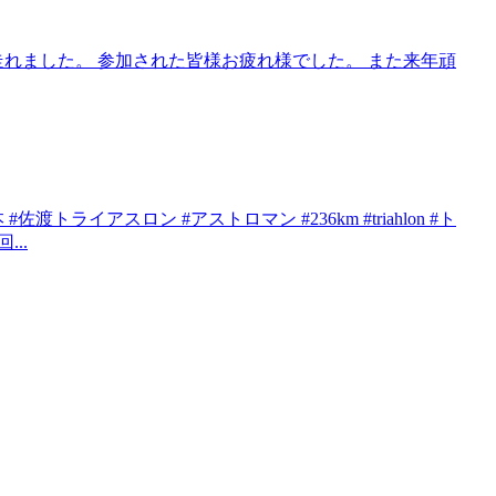
年も走れました。 参加された皆様お疲れ様でした。 また来年頑
トライアスロン #アストロマン #236km #triahlon #ト
...