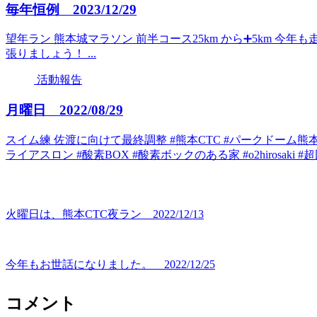
毎年恒例 2023/12/29
望年ラン 熊本城マラソン 前半コース25km から➕5km 今
張りましょう！ ...
活動報告
月曜日 2022/08/29
スイム練 佐渡に向けて最終調整 #熊本CTC #パークドーム熊本 #佐渡
ライアスロン #酸素BOX #酸素ボックのある家 #o2hirosaki #超回
火曜日は、熊本CTC夜ラン 2022/12/13
今年もお世話になりました。 2022/12/25
コメント