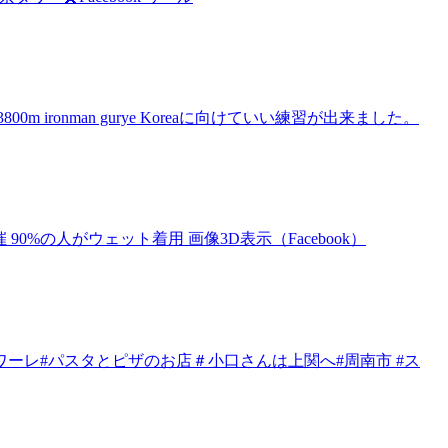
 ironman gurye Koreaに向けていい練習が出来ました。
トで開催 90%の人がウェット着用 画像3D表示（Facebook）
ワーレ#パスタとピザのお店＃小口さんは上関へ#周南市 #ス