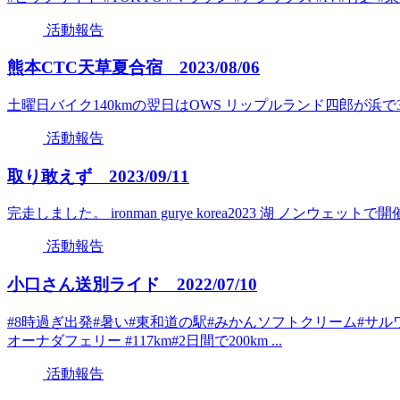
活動報告
熊本CTC天草夏合宿 2023/08/06
土曜日バイク140kmの翌日はOWS リップルランド四郎が浜で3800m
活動報告
取り敢えず 2023/09/11
完走しました。 ironman gurye korea2023 湖 ノンウェッ
活動報告
小口さん送別ライド 2022/07/10
#8時過ぎ出発#暑い#東和道の駅#みかんソフトクリーム#サル
オーナダフェリー #117km#2日間で200km ...
活動報告