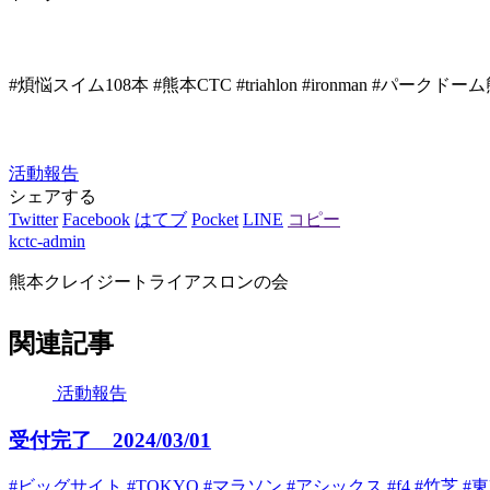
#煩悩スイム108本 #熊本CTC #triahlon #ironman #パーク
活動報告
シェアする
Twitter
Facebook
はてブ
Pocket
LINE
コピー
kctc-admin
熊本クレイジートライアスロンの会
関連記事
活動報告
受付完了 2024/03/01
#ビッグサイト #TOKYO #マラソン #アシックス #f4 #竹芝 #東