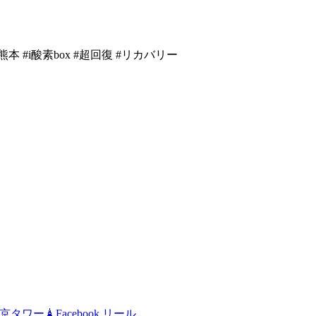
ドーム熊本 #i酸素box #超回復 #リカバリー
京タワー🗼Facebook リール