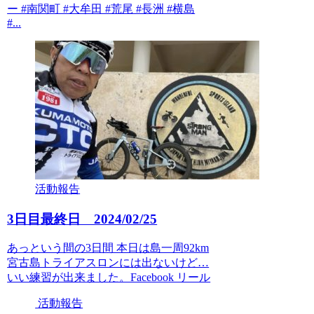
ー #南関町 #大牟田 #荒尾 #長洲 #横島
#...
活動報告
3日目最終日 2024/02/25
あっという間の3日間 本日は島一周92km
宮古島トライアスロンには出ないけど…
いい練習が出来ました。Facebook リール
活動報告