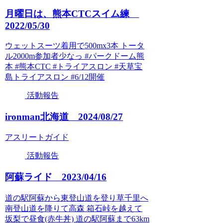
月曜日は、熊本CTCスイム練
2022/05/30
ウェットスーツ着用で500mx3本 トータ
ル2000m参加者少なっ #パークドーム熊
本 #熊本CTC #トライアスロン #天草宝
島トライアスロン #6/12開催
活動報告
ironman北海道 2024/08/27
アスリートガイド
活動報告
阿蘇ライド 2023/04/16
道の駅阿蘇から東登山道を登り草千里へ
南登山道を降りて高森 箱石峠を越えて
坂梨で昼食(赤牛丼) 道の駅阿蘇まで63km