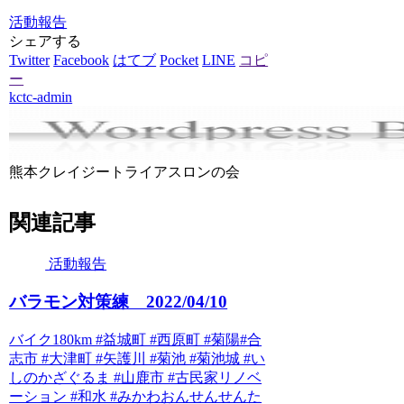
活動報告
シェアする
Twitter
Facebook
はてブ
Pocket
LINE
コピ
ー
kctc-admin
熊本クレイジートライアスロンの会
関連記事
活動報告
バラモン対策練 2022/04/10
バイク180km #益城町 #西原町 #菊陽#合
志市 #大津町 #矢護川 #菊池 #菊池城 #い
しのかざぐるま #山鹿市 #古民家リノベ
ーション #和水 #みかわおんせんせんた