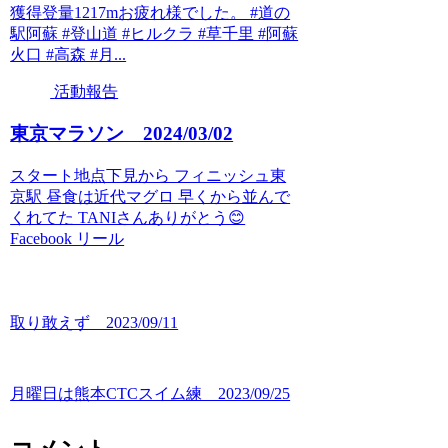
獲得登量1217mお疲れ様でした。 #道の
駅阿蘇 #登山道 #ヒルクラ #草千里 #阿蘇
火口 #高森 #月...
活動報告
東京マラソン 2024/03/02
スタート地点下見から フィニッシュ東
京駅 昼食は近代マグロ 早くから並んで
くれてた TANIさんありがとう😊
Facebook リール
取り敢えず 2023/09/11
月曜日は熊本CTCスイム練 2023/09/25