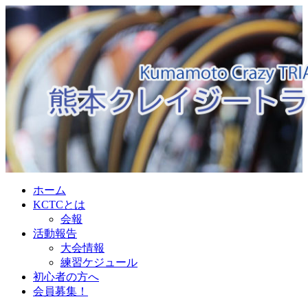
ホーム
KCTCとは
会報
活動報告
大会情報
練習ケジュール
初心者の方へ
会員募集！