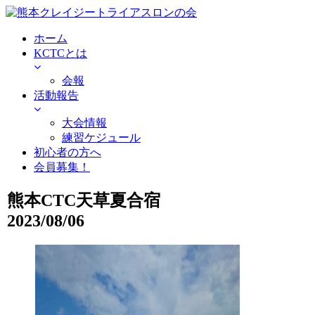
ホーム
KCTCとは
会報
活動報告
大会情報
練習ケジュール
初心者の方へ
会員募集！
熊本CTC天草夏合宿
2023/08/06