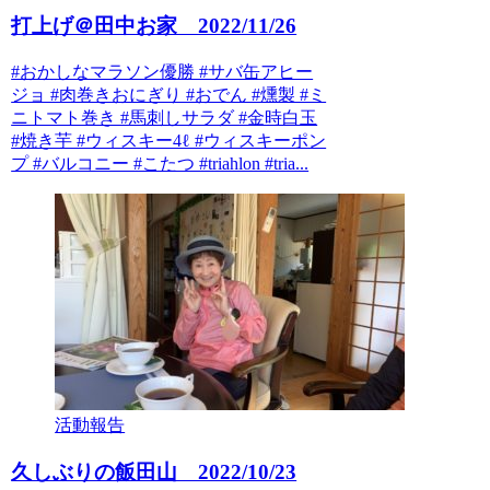
打上げ＠田中お家 2022/11/26
#おかしなマラソン優勝 #サバ缶アヒー
ジョ #肉巻きおにぎり #おでん #燻製 #ミ
ニトマト巻き #馬刺しサラダ #金時白玉
#焼き芋 #ウィスキー4ℓ #ウィスキーポン
プ #バルコニー #こたつ #triahlon #tria...
活動報告
久しぶりの飯田山 2022/10/23