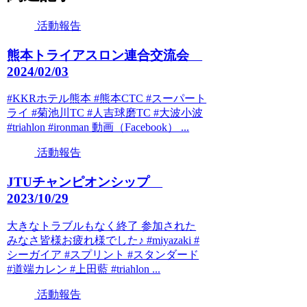
活動報告
熊本トライアスロン連合交流会
2024/02/03
#KKRホテル熊本 #熊本CTC #スーパート
ライ #菊池川TC #人吉球磨TC #大波小波
#triahlon #ironman 動画（Facebook） ...
活動報告
JTUチャンピオンシップ
2023/10/29
大きなトラブルもなく終了 参加された
みなさ皆様お疲れ様でした♪ #miyazaki #
シーガイア #スプリント #スタンダード
#道端カレン #上田藍 #triahlon ...
活動報告