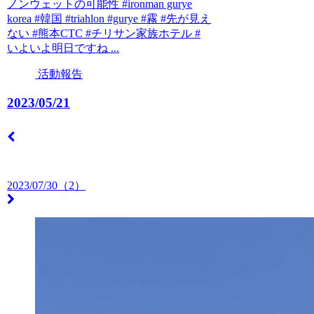
ノンウェットの可能性 #ironman gurye
korea #韓国 #triahlon #gurye #霧 #先が見え
ない #熊本CTC #チリサン家族ホテル #
いよいよ明日ですね ...
活動報告
2023/05/21
2023/07/30（2）