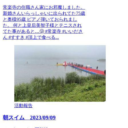
常楽寺の住職さん家にお邪魔しました。
新婚さんいらっしゃいに出られてた75歳
と奥様95歳 ピアノ弾いておられまし
た。 何と上皇后美智子様とテニスされ
てた事があると…🫢 #常楽寺 #いいださ
ん #すすき #頂上で食べる...
活動報告
朝スイム 2023/09/09