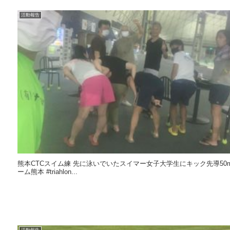
活動報告
熊本CTCスイム練 先に泳いでいたスイマー女子大学生にキック先導50mx4本
ーム熊本 #triahlon...