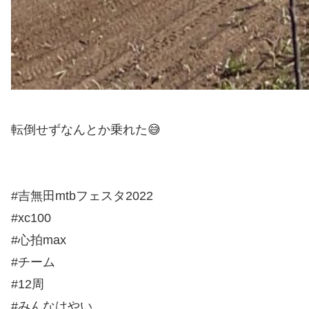
転倒せずなんとか乗れた😅
#吉無田mtbフェスタ2022
#xc100
#心拍max
#チーム
#12周
#みんなはやい